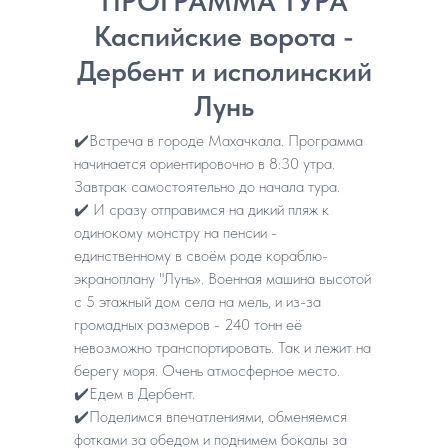
ПРОГРАММА ТУРА
Каспийские ворота -
Дербент и исполинский
Лунь
✔️Встреча в городе Махачкала. Программа
начинается ориентировочно в 8:30 утра.
Завтрак самостоятельно до начала тура.
✔️ И сразу отправимся на дикий пляж к
одинокому монстру на пенсии -
единственному в своём роде кораблю-
экраноплану "Лунь». Военная машина высотой
с 5 этажный дом села на мель, и из-за
громадных размеров - 240 тонн её
невозможно транспортировать. Так и лежит на
берегу моря. Очень атмосферное место.
✔️Едем в Дербент.
✔️Поделимся впечатлениями, обменяемся
фотками за обедом и поднимем бокалы за