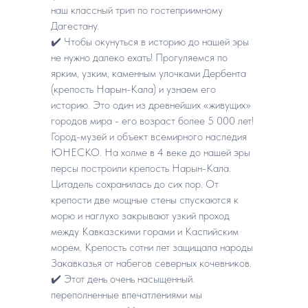
наш классный трип по гостеприимному
Дагестану.
✔️ Чтобы окунуться в историю до нашей эры
не нужно далеко ехать! Прогуляемся по
ярким, узким, каменным улочками Дербента
(крепость Нарын-Кала) и узнаем его
историю. Это один из древнейших «живущих»
городов мира - его возраст более 5 000 лет!
Город-музей и объект всемирного наследия
ЮНЕСКО. На холме в 4 веке до нашей эры
персы построили крепость Нарын-Кала.
Цитадель сохранилась до сих пор. От
крепости две мощные стены спускаются к
морю и наглухо закрывают узкий проход
между Кавказскими горами и Каспийским
морем. Крепость сотни лет защищала народы
Закавказья от набегов северных кочевников.
✔️ Этот день очень насыщенный.
переполненные впечатлениями мы